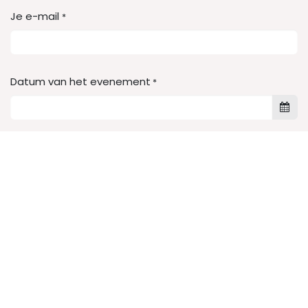
Je e-mail
*
Datum van het evenement
*
Starttijd
Geef hier de starttijd (ongeveer / schatting) van
evenement
Eindtijd
Geef hier de eindtijd (ongeveer / schatting) van
evenement